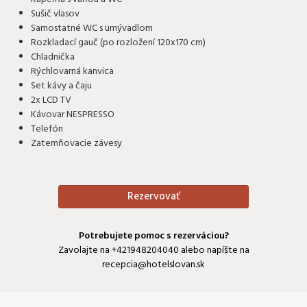
Sušič vlasov
Samostatné WC s umývadlom
Rozkladací gauč (po rozložení 120x170 cm)
Chladnička
Rýchlovarná kanvica
Set kávy a čaju
2x LCD TV
Kávovar NESPRESSO
Telefón
Zatemňovacie závesy
Rezervovať
Potrebujete pomoc s rezerváciou?
Zavolajte na
+421948204040
alebo napíšte na
recepcia@hotelslovan.sk