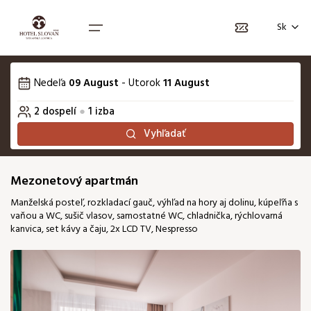
Vyberte počet osôb
Voľba jazyka
Vyberte termín pobytu
Sk
1. izba
August 2026
EN
PL
Nedeľa
09 August
-
Utorok
11 August
Počet dospelých
Po
Ut
St
Št
Pi
So
2
Ne
Domov
2
dospelí
●
1
izba
01
02
Balíčky
Vyhľadať
Počet detí
0
03
04
05
06
07
08
09
Izby
Mezonetový apartmán
10
11
12
13
14
15
16
Darčekové poukážky
Manželská posteľ, rozkladací gauč, výhľad na hory aj dolinu, kúpeľňa s
vaňou a WC, sušič vlasov, samostatné WC, chladnička, rýchlovarná
kanvica, set kávy a čaju, 2x LCD TV, Nespresso
17
18
19
20
21
22
23
24
25
26
27
28
29
30
31