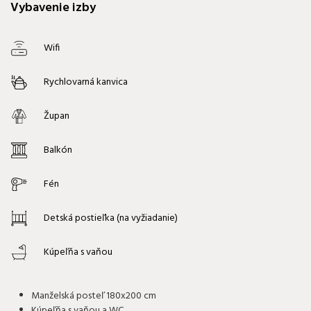
Vybavenie izby
Wifi
Rychlovarná kanvica
Župan
Balkón
Fén
Detská postieľka (na vyžiadanie)
Kúpeľňa s vaňou
Manželská posteľ 180x200 cm
Kúpeľňa s vaňou a WC