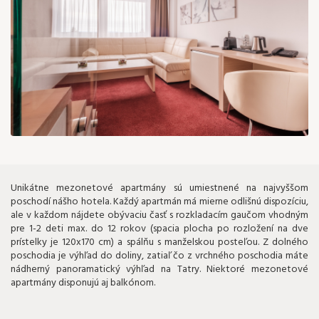
Unikátne mezonetové apartmány sú umiestnené na najvyššom
poschodí nášho hotela. Každý apartmán má mierne odlišnú dispozíciu,
ale v každom nájdete obývaciu časť s rozkladacím gaučom vhodným
pre 1-2 deti max. do 12 rokov (spacia plocha po rozložení na dve
prístelky je 120x170 cm) a spálňu s manželskou posteľou. Z dolného
poschodia je výhľad do doliny, zatiaľ čo z vrchného poschodia máte
nádherný panoramatický výhľad na Tatry. Niektoré mezonetové
apartmány disponujú aj balkónom.