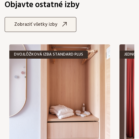
Objavte ostatné izby
Zobraziť všetky izby
DVOJLÔŽKOVÁ IZBA STANDARD PLUS
JEDNOL