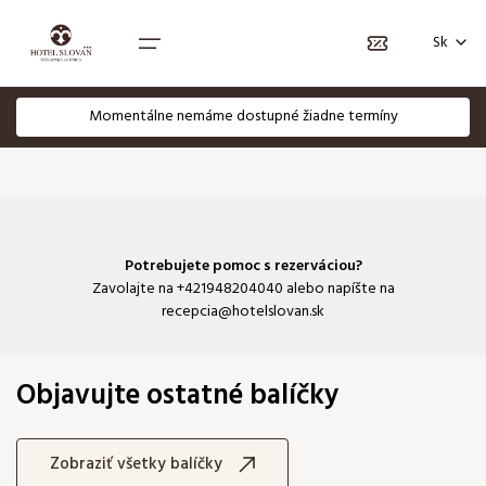
Voľba jazyka
Sk
EN
PL
Momentálne nemáme dostupné žiadne termíny
Domov
Balíčky
Izby
Potrebujete pomoc s rezerváciou?
Zavolajte na
+421948204040
alebo napíšte na
recepcia@hotelslovan.sk
Darčekové poukážky
Objavujte ostatné balíčky
Zobraziť všetky balíčky